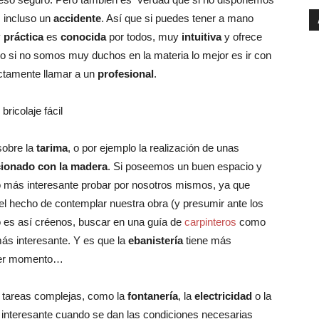
s incluso un
accidente
. Así que si puedes tener a mano
y
práctica
es
conocida
por todos, muy
intuitiva
y ofrece
o si no somos muy duchos en la materia lo mejor es ir con
ectamente llamar a un
profesional
.
obre la
tarima
, o por ejemplo la realización de unas
cionado con la madera
. Si poseemos un buen espacio y
 lo más interesante probar por nosotros mismos, ya que
 el hecho de contemplar nuestra obra (y presumir ante los
no es así créenos, buscar en una guía de
carpinteros
como
más interesante. Y es que la
ebanistería
tiene más
imer momento…
 tareas complejas, como la
fontanería
, la
electricidad
o la
interesante cuando se dan las condiciones necesarias