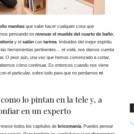
eño manitas
que sabe hacer cualquier cosa que
temos pensando en
renovar el mueble del cuarto de baño
,
itorio
y el
salón
con
tarima
. Imbuidos del mejor espíritu
las herramientas pertinentes…
et voilà
, nos damos cuenta
r. O peor aún, una vez que hemos comenzado a cortar,
sabemos cómo continuar. Es entonces cuando nos viene
con el particular, sobre todo para que no perdamos
ni
 como lo pintan en la tele y, a
onfiar en un experto
T
irarse todos los capítulos de
bricomanía
. Puedes pensar
eso seguro. Pero también es verdad que si no disponemos