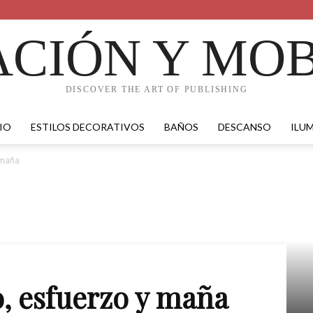
CIÓN Y MOB
DISCOVER THE ART OF PUBLISHING
IO
ESTILOS DECORATIVOS
BAÑOS
DESCANSO
ILU
 maña
o, esfuerzo y maña