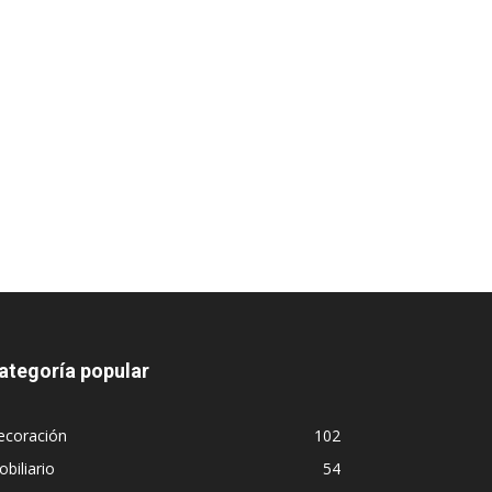
ategoría popular
ecoración
102
biliario
54