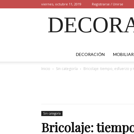
viernes, octubre 11, 2019
Registrarse / Unirse
DECORA
DECORACIÓN
MOBILIAR
Inicio
Sin categoría
Bricolaje: tiempo, esfuerzo y
Sin categoría
Bricolaje: tiemp