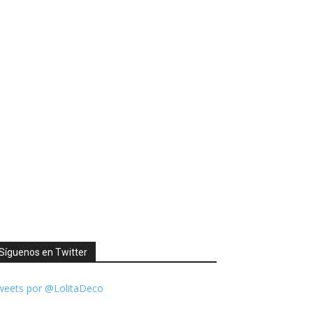
Síguenos en Twitter
weets por @LolitaDeco