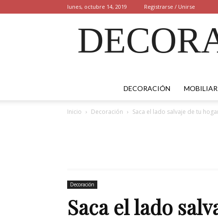
lunes, octubre 14, 2019
Registrarse / Unirse
DECORA
DECORACIÓN
MOBILIAR
Inicio
Decoración
Saca el lado salvaje de tu hoga
Decoración
Saca el lado salv