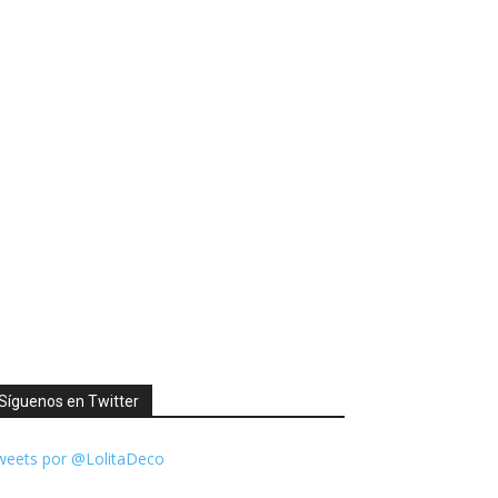
Síguenos en Twitter
weets por @LolitaDeco