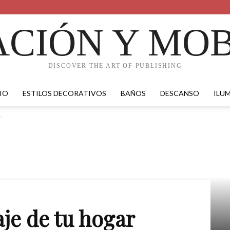
CIÓN Y MOB
DISCOVER THE ART OF PUBLISHING
IO
ESTILOS DECORATIVOS
BAÑOS
DESCANSO
ILU
r
aje de tu hogar