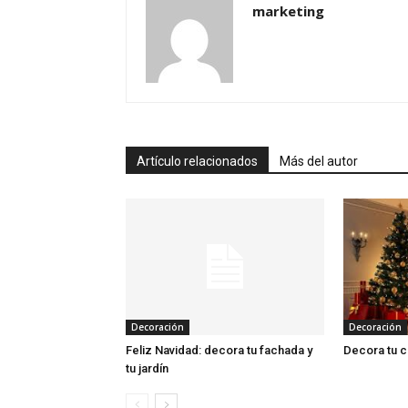
marketing
Artículo relacionados
Más del autor
Decoración
Decoración
Feliz Navidad: decora tu fachada y
Decora tu c
tu jardín