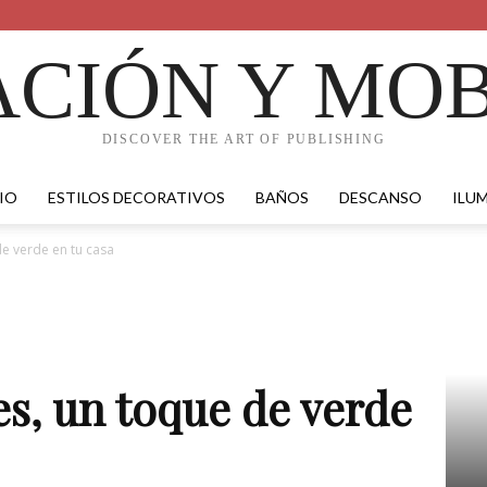
CIÓN Y MOB
DISCOVER THE ART OF PUBLISHING
IO
ESTILOS DECORATIVOS
BAÑOS
DESCANSO
ILU
de verde en tu casa
es, un toque de verde