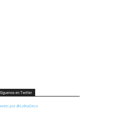
Síguenos en Twitter
weets por @LolitaDeco