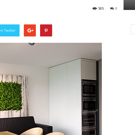
505
0
en Twitter