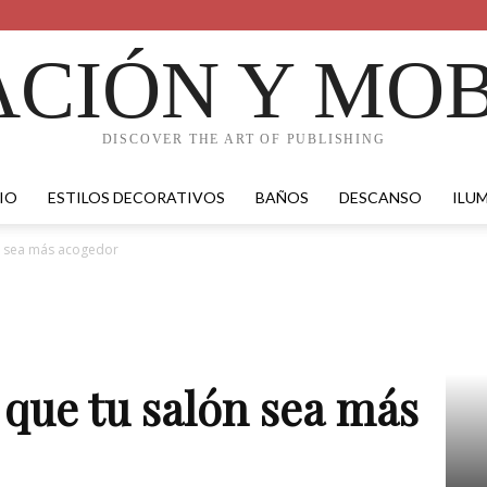
CIÓN Y MOB
DISCOVER THE ART OF PUBLISHING
IO
ESTILOS DECORATIVOS
BAÑOS
DESCANSO
ILU
ón sea más acogedor
 que tu salón sea más