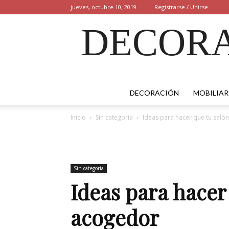
jueves, octubre 10, 2019
Registrarse / Unirse
DECORA
DECORACIÓN
MOBILIAR
Inicio
Sin categoría
Ideas para hacer que tu sal
Sin categoría
Ideas para hacer
acogedor