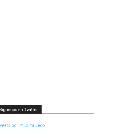
Síguenos en Twitter
weets por @LolitaDeco