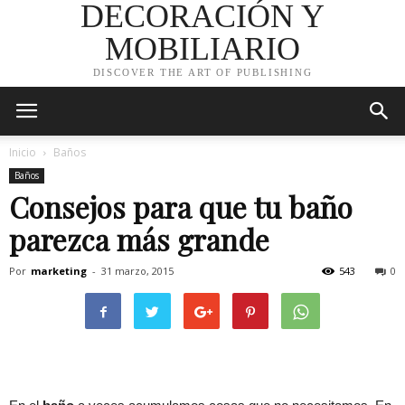
DECORACIÓN Y
MOBILIARIO
DISCOVER THE ART OF PUBLISHING
Inicio
Baños
Baños
Consejos para que tu baño
parezca más grande
Por
marketing
-
31 marzo, 2015
543
0