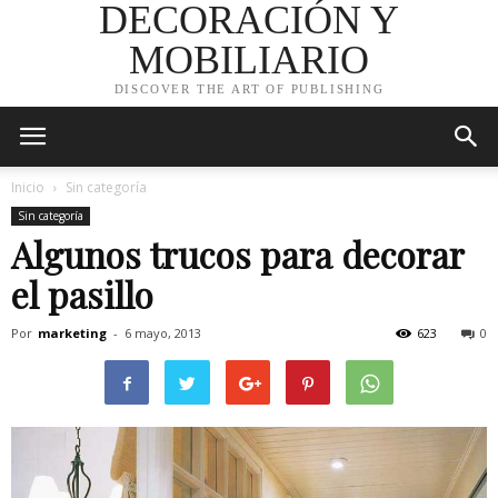
DECORACIÓN Y
MOBILIARIO
DISCOVER THE ART OF PUBLISHING
Inicio
Sin categoría
Sin categoría
Algunos trucos para decorar
el pasillo
Por
marketing
-
6 mayo, 2013
623
0