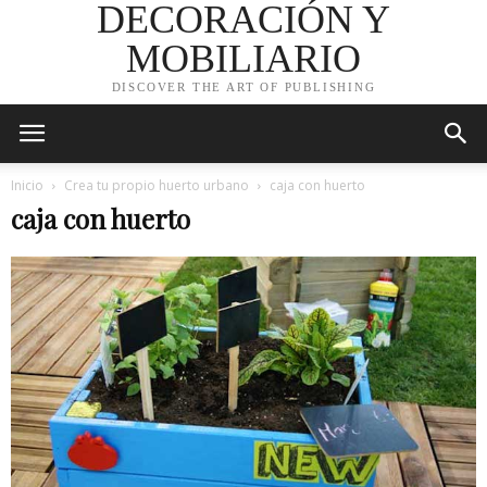
DECORACIÓN Y
MOBILIARIO
DISCOVER THE ART OF PUBLISHING
Inicio
Crea tu propio huerto urbano
caja con huerto
caja con huerto