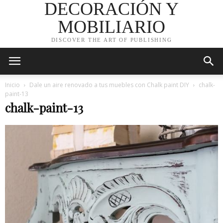
DECORACIÓN Y
MOBILIARIO
DISCOVER THE ART OF PUBLISHING
Inicio
Dale un aire renovado a tus muebles con Chalk paint DIY
chalk-
paint-13
chalk-paint-13