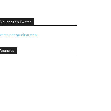
Síguenos en Twitter
weets por @LolitaDeco
Anuncios