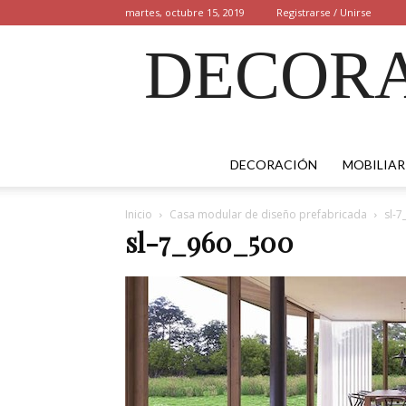
martes, octubre 15, 2019
Registrarse / Unirse
DECORA
DECORACIÓN
MOBILIAR
Inicio
Casa modular de diseño prefabricada
sl-7
sl-7_960_500