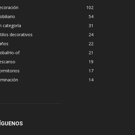
ecoración
102
biliario
54
n categoría
31
tilos decorativos
24
años
22
lobalHo-of
21
escanso
19
ormitorios
17
uminación
14
ÍGUENOS