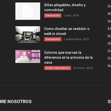
Sillas plegables, diseño y
D
comodidad
Mo
1 julio, 2014
Decoración
Si
Es
Como diseñar un vestidor o
walk in closet
B
1 septiembre, 2015
Decoración
G
D
Colores que marcan la
diferencia en la armonía de la
D
casa
Il
12 enero, 2016
Estilos decorativos
BRE NOSOTROS
S