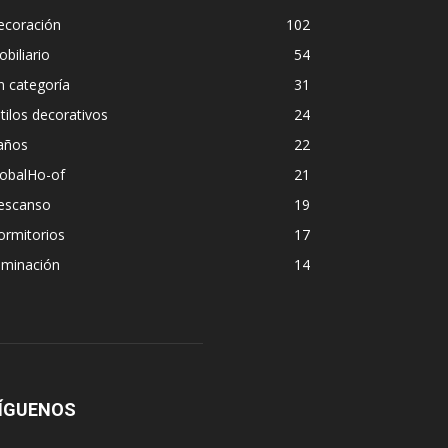
ecoración
102
biliario
54
n categoría
31
tilos decorativos
24
años
22
lobalHo-of
21
escanso
19
ormitorios
17
uminación
14
ÍGUENOS