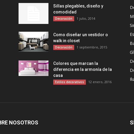
Sillas plegables, diseño y
D
comodidad
Mo
1 julio, 2014
Decoración
Si
Es
Como diseñar un vestidor o
walk in closet
B
1 septiembre, 2015
Decoración
G
D
Colores que marcan la
diferencia en la armonía de la
D
casa
Il
12 enero, 2016
Estilos decorativos
BRE NOSOTROS
S