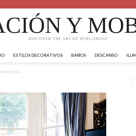
CIÓN Y MOB
DISCOVER THE ART OF PUBLISHING
IO
ESTILOS DECORATIVOS
BAÑOS
DESCANSO
ILU
racion 2014