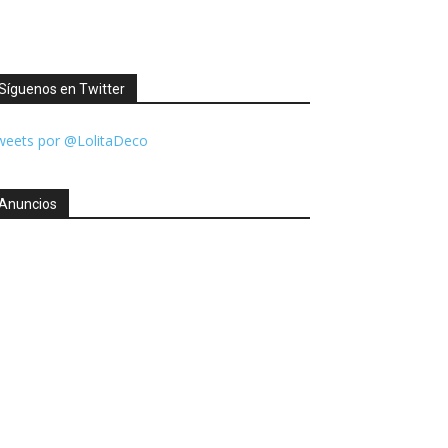
Síguenos en Twitter
weets por @LolitaDeco
Anuncios