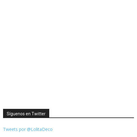
Síguenos en Twitter
Tweets por @LolitaDeco