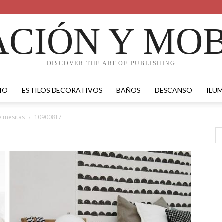
CIÓN Y MOB
DISCOVER THE ART OF PUBLISHING
IO
ESTILOS DECORATIVOS
BAÑOS
DESCANSO
ILU
e mesitas
10900817