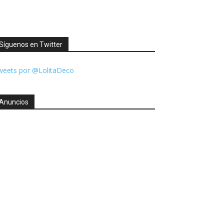
Síguenos en Twitter
weets por @LolitaDeco
Anuncios