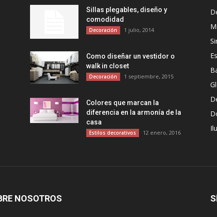
Sillas plegables, diseño y
D
comodidad
Mo
1 julio, 2014
Decoración
Si
Es
Como diseñar un vestidor o
walk in closet
B
1 septiembre, 2015
Decoración
G
D
Colores que marcan la
diferencia en la armonía de la
D
casa
Il
12 enero, 2016
Estilos decorativos
BRE NOSOTROS
S