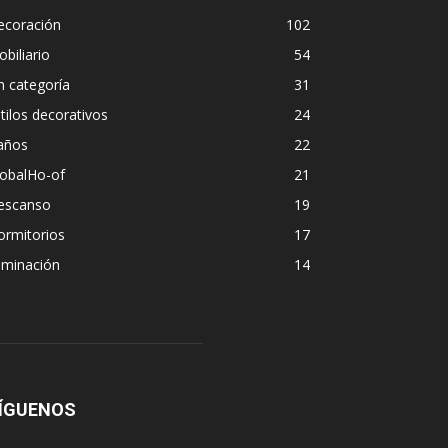
ecoración
102
biliario
54
n categoría
31
tilos decorativos
24
años
22
lobalHo-of
21
escanso
19
ormitorios
17
uminación
14
ÍGUENOS