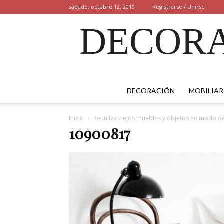
sábado, octubre 12, 2019
Registrarse / Unirse
DECORA
DECORACIÓN
MOBILIAR
Inicio
Reutiliza viejos muebles y objetos en modo d
10900817