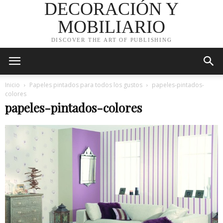
DECORACIÓN Y
MOBILIARIO
DISCOVER THE ART OF PUBLISHING
Inicio
Papeles pintados para todos los gustos
papeles-pintados-
colores
papeles-pintados-colores