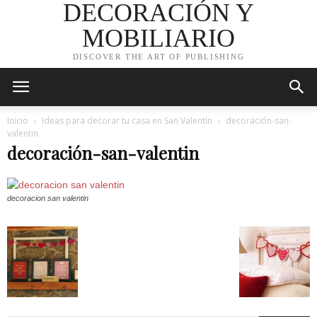
DECORACIÓN Y
MOBILIARIO
DISCOVER THE ART OF PUBLISHING
Inicio
Ideas para decorar tu casa en San Valentín
decoración-san-
valentin
decoración-san-valentin
decoracion san valentin