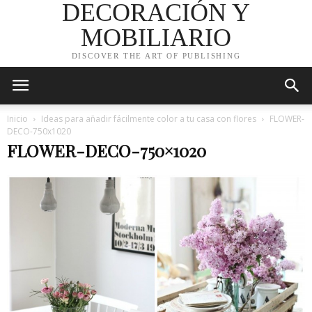
DECORACIÓN Y
MOBILIARIO
DISCOVER THE ART OF PUBLISHING
Inicio
Ideas para añadir fácilmente color a tu casa con flores
FLOWER-
DECO-750x1020
FLOWER-DECO-750×1020