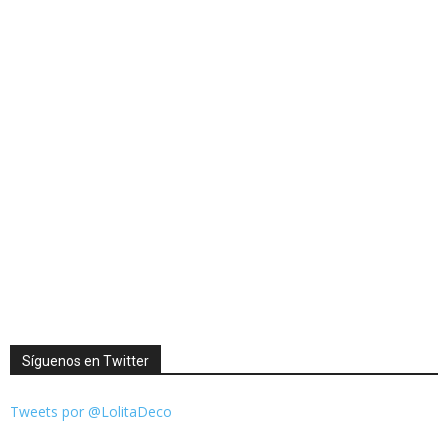
Síguenos en Twitter
Tweets por @LolitaDeco