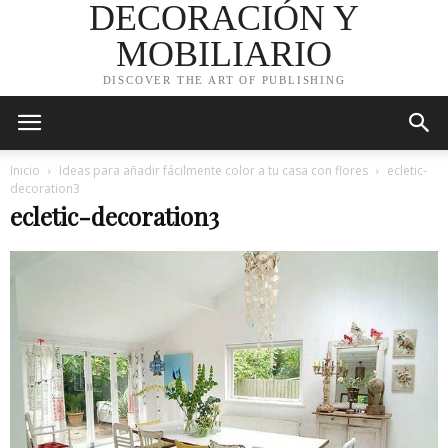
DECORACIÓN Y
MOBILIARIO
DISCOVER THE ART OF PUBLISHING
Inicio
Ideas para añadir fácilmente color a tu casa con flores
ecletic-
decoration3
ecletic-decoration3