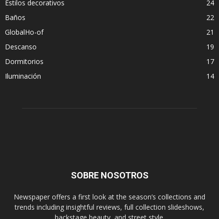
Estilos decorativos
24
Baños
22
GlobalHo-of
21
Descanso
19
Dormitorios
17
Iluminación
14
SOBRE NOSOTROS
Newspaper offers a first look at the season’s collections and
trends including insightful reviews, full collection slideshows,
backstage beauty, and street style.