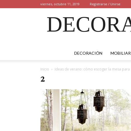
viernes, octubre 11, 2019
Registrarse / Unirse
DECORA
DECORACIÓN
MOBILIAR
Inicio
Ideas de verano: cómo escoger la mesa para l
2