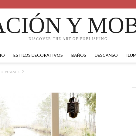
CIÓN Y MOB
DISCOVER THE ART OF PUBLISHING
IO
ESTILOS DECORATIVOS
BAÑOS
DESCANSO
ILU
a terraza
2