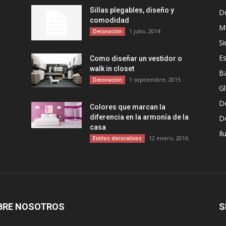
Sillas plegables, diseño y
D
comodidad
Mo
1 julio, 2014
Decoración
Si
Es
Como diseñar un vestidor o
walk in closet
B
1 septiembre, 2015
Decoración
G
D
Colores que marcan la
diferencia en la armonía de la
D
casa
Il
12 enero, 2016
Estilos decorativos
BRE NOSOTROS
S