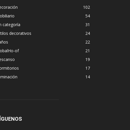
ecoración
102
biliario
54
n categoría
31
tilos decorativos
24
años
22
lobalHo-of
21
escanso
19
ormitorios
17
uminación
14
ÍGUENOS