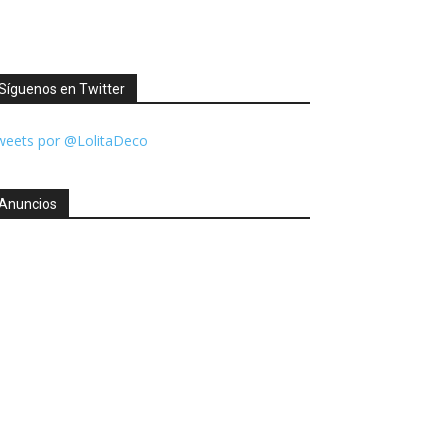
Síguenos en Twitter
weets por @LolitaDeco
Anuncios