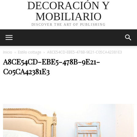
DECORACIÓN Y
MOBILIARIO
DISCOVER THE ART OF PUBLISHING
Inicio
Estilo cottage
A8CE54CD-EBE5-478B-9E21-C05CA42381E3
A8CE54CD-EBE5-478B-9E21-
C05CA42381E3