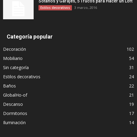
Sótanos y Garajes, 5 Trucos para Hacer un Loft
3 marzo, 2016
Estilos decorativos
Categoría popular
Decoración
102
Mobiliario
54
Sin categoría
31
Estilos decorativos
24
Baños
22
GlobalHo-of
21
Descanso
19
Dormitorios
17
Iluminación
14