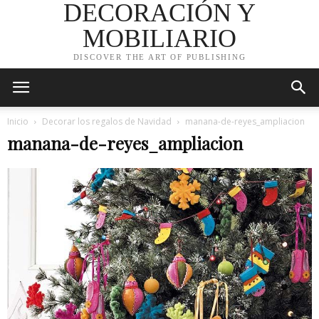
DECORACIÓN Y
MOBILIARIO
DISCOVER THE ART OF PUBLISHING
Inicio
Decorar los regalos de Navidad
manana-de-reyes_ampliacion
manana-de-reyes_ampliacion