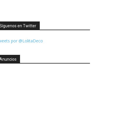
Síguenos en Twitter
weets por @LolitaDeco
Anuncios