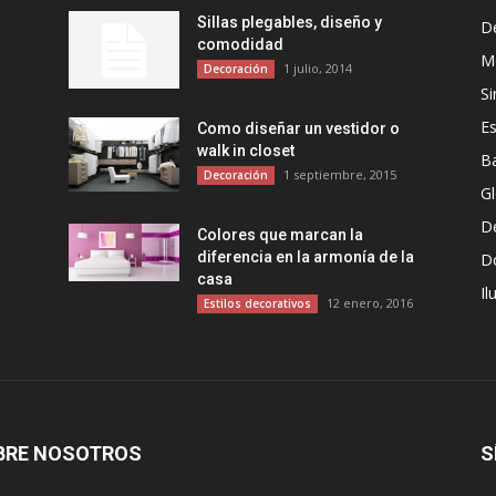
Sillas plegables, diseño y
D
comodidad
Mo
1 julio, 2014
Decoración
Si
Es
Como diseñar un vestidor o
walk in closet
B
1 septiembre, 2015
Decoración
G
D
Colores que marcan la
diferencia en la armonía de la
D
casa
Il
12 enero, 2016
Estilos decorativos
BRE NOSOTROS
S