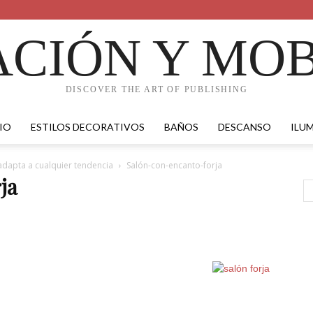
CIÓN Y MOB
DISCOVER THE ART OF PUBLISHING
IO
ESTILOS DECORATIVOS
BAÑOS
DESCANSO
ILU
 adapta a cualquier tendencia
Salón-con-encanto-forja
ja