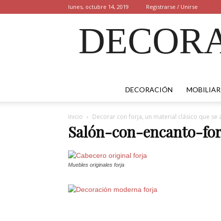
lunes, octubre 14, 2019
Registrarse / Unirse
DECORA
DECORACIÓN
MOBILIAR
Inicio
Decorar con forja, un material clásico que se
Salón-con-encanto-for
Muebles originales forja