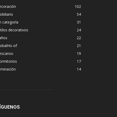
ecoración
102
biliario
54
n categoría
31
tilos decorativos
24
años
22
lobalHo-of
21
escanso
19
ormitorios
17
uminación
14
ÍGUENOS