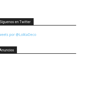
Síguenos en Twitter
weets por @LolitaDeco
Anuncios