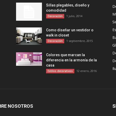
Sillas plegables, diseño y
D
comodidad
Mo
1 julio, 2014
Decoración
Si
Es
Como diseñar un vestidor o
walk in closet
B
1 septiembre, 2015
Decoración
G
D
Colores que marcan la
diferencia en la armonía de la
D
casa
Il
12 enero, 2016
Estilos decorativos
BRE NOSOTROS
S