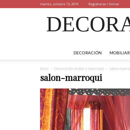
martes, octubre 15, 2019
Registrarse / Unirse
DECORA
DECORACIÓN
MOBILIAR
Inicio
Decoración árabe o marroquí
salon-marro
salon-marroqui