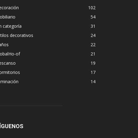
ecoración
102
biliario
54
n categoría
31
tilos decorativos
24
años
22
lobalHo-of
21
escanso
19
ormitorios
17
uminación
14
ÍGUENOS