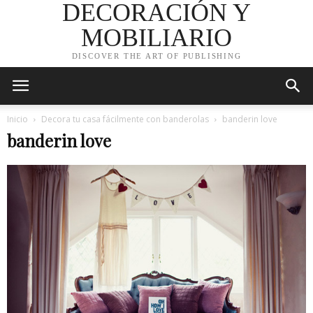
DECORACIÓN Y
MOBILIARIO
DISCOVER THE ART OF PUBLISHING
Inicio
Decora tu casa fácilmente con banderolas
banderin love
banderin love