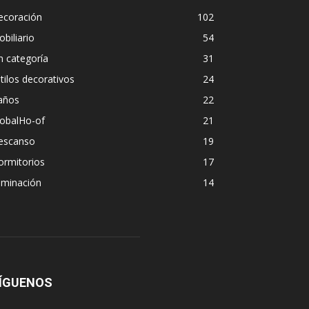
ecoración
102
biliario
54
n categoría
31
tilos decorativos
24
años
22
lobalHo-of
21
escanso
19
ormitorios
17
uminación
14
ÍGUENOS