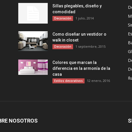
Sillas plegables, diseño y
D
comodidad
Mo
1 julio, 2014
Decoración
Si
Es
Como diseñar un vestidor o
walk in closet
B
1 septiembre, 2015
Decoración
G
D
Colores que marcan la
diferencia en la armonía de la
D
casa
Il
12 enero, 2016
Estilos decorativos
BRE NOSOTROS
S