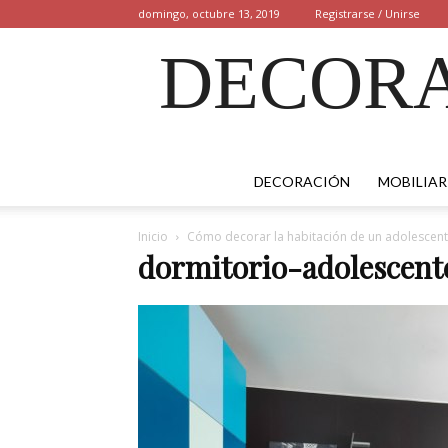
domingo, octubre 13, 2019
Registrarse / Unirse
DECORA
DECORACIÓN
MOBILIAR
Inicio
Cómo decorar la habitación de un adolescen
dormitorio-adolescent