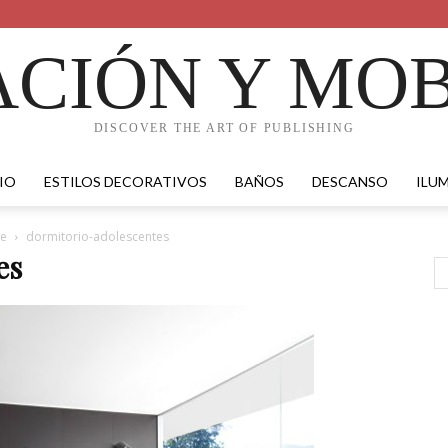
CIÓN Y MOB
DISCOVER THE ART OF PUBLISHING
IO
ESTILOS DECORATIVOS
BAÑOS
DESCANSO
ILU
te
dormitorio-adolescentes
es