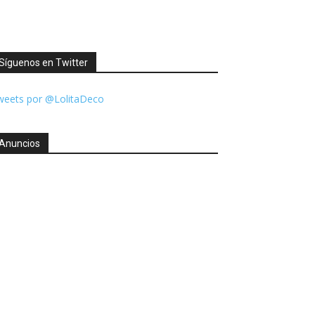
Síguenos en Twitter
weets por @LolitaDeco
Anuncios