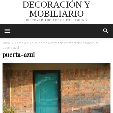
DECORACIÓN Y
MOBILIARIO
DISCOVER THE ART OF PUBLISHING
Inicio
Cambia el color de tus puertas de forma fácil y económica
puerta-azul
puerta-azul