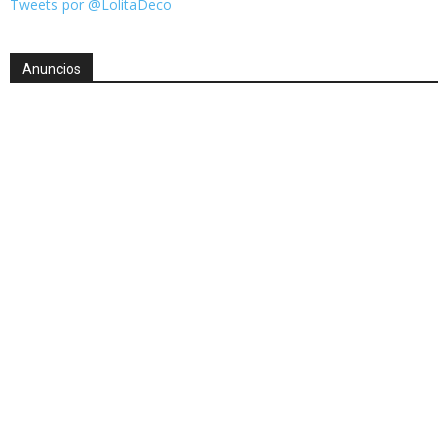
Tweets por @LolitaDeco
Anuncios