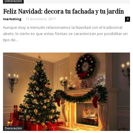
Decoración
Feliz Navidad: decora tu fachada y tu jardín
marketing
-
15 diciembre, 2017
0
Aunque muy a menudo relacionamos la Navidad con el tradicional
abeto, lo cierto es que estas fiestas se caracterizan por posibilitar un
tipo de...
Decoración